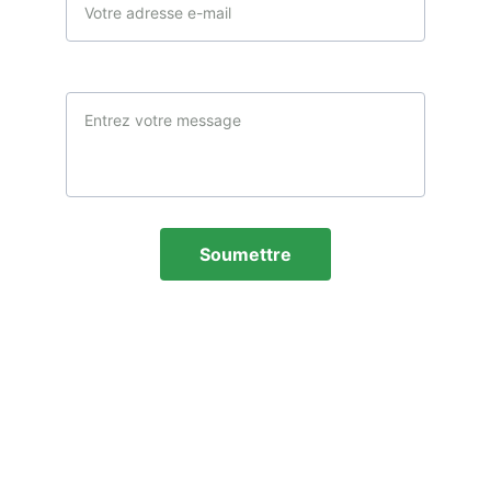
Message*
Soumettre
Email
Projet.youth2020@gmail.com
Téléphone
694942025