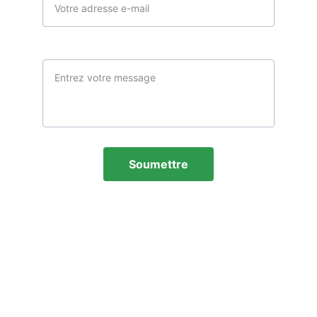
Message*
Soumettre
Email
Projet.youth2020@gmail.com
Téléphone
694942025