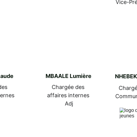
Vice-Pr
laude
MBAALE Lumière
NHEBEK
des 
Chargée des 
Chargé
ternes
affaires internes 
Commun
Adj