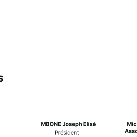
 
s
MBONE Joseph Elisé
Mic
Ass
Président