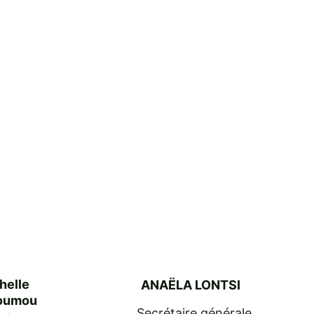
helle 
ANAËLA LONTSI
oumou
Secrétaire générale